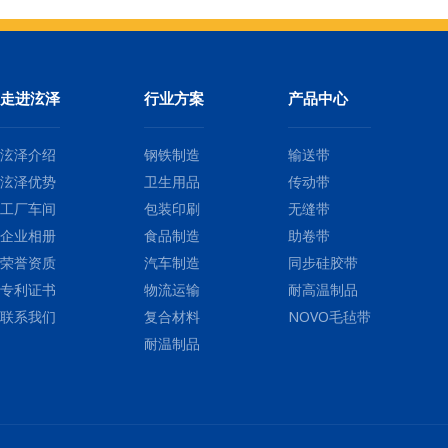
走进泫泽
行业方案
产品中心
泫泽介绍
钢铁制造
输送带
泫泽优势
卫生用品
传动带
工厂车间
包装印刷
无缝带
企业相册
食品制造
助卷带
荣誉资质
汽车制造
同步硅胶带
专利证书
物流运输
耐高温制品
联系我们
复合材料
NOVO毛毡带
耐温制品