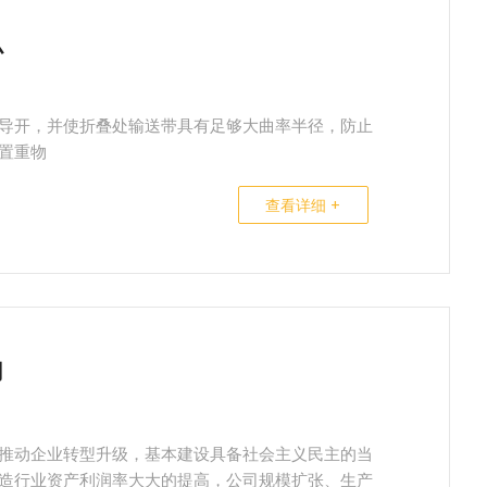
么
导开，并使折叠处输送带具有足够大曲率半径，防止
置重物
查看详细 +
用
推动企业转型升级，基本建设具备社会主义民主的当
造行业资产利润率大大的提高，公司规模扩张、生产