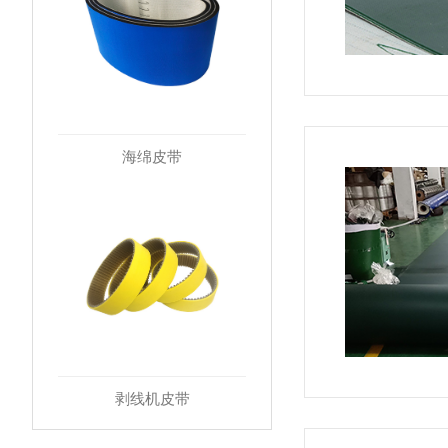
海绵皮带
剥线机皮带