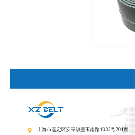
上海市嘉定区安亭镇墨玉南路1033号701室