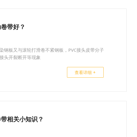
助卷带好？
染钢板又与滚轮打滑卷不紧钢板，PVC接头皮带分子
接头开裂断开等现象
查看详细 +
卷带相关小知识？