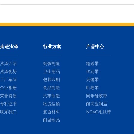
走进泫泽
行业方案
产品中心
泫泽介绍
钢铁制造
输送带
泫泽优势
卫生用品
传动带
工厂车间
包装印刷
无缝带
企业相册
食品制造
助卷带
荣誉资质
汽车制造
同步硅胶带
专利证书
物流运输
耐高温制品
联系我们
复合材料
NOVO毛毡带
耐温制品